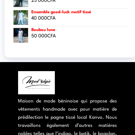
25 000
CFA
Ensemble good-luck motif tissé
40 000
CFA
Boubou lune
50 000
CFA
Maison de mode béninoise qui propose des
vêtements handmade avec pour matière de
prédilection le pagne tissé local Kanvo. Nous
travaillons également d’autres matières
nobles telles que l’indigo, le batik, le bogolan,