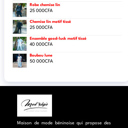
Robe chemise lin
25 000
CFA
Chemise lin motif tissé
25 000
CFA
Ensemble good-luck motif tissé
40 000
CFA
Boubou lune
50 000
CFA
Maison de mode béninoise qui propose des