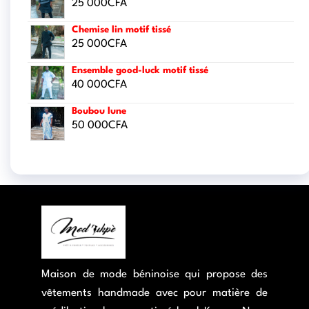
25 000
CFA
Chemise lin motif tissé
25 000
CFA
Ensemble good-luck motif tissé
40 000
CFA
Boubou lune
50 000
CFA
Maison de mode béninoise qui propose des
vêtements handmade avec pour matière de