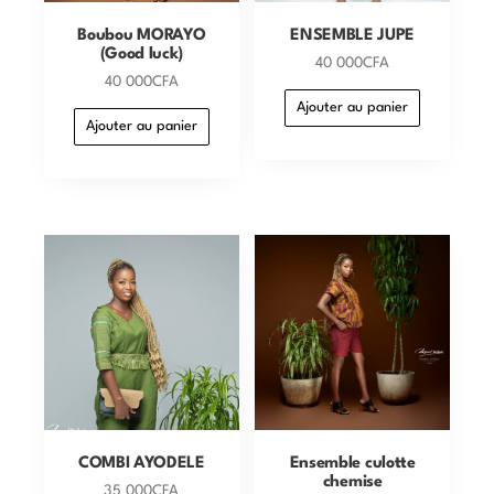
Boubou MORAYO
ENSEMBLE JUPE
(Good luck)
40 000
CFA
40 000
CFA
Ajouter au panier
Ajouter au panier
COMBI AYODELE
Ensemble culotte
chemise
35 000
CFA