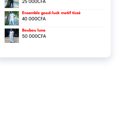
25 000
CFA
Ensemble good-luck motif tissé
40 000
CFA
Boubou lune
50 000
CFA