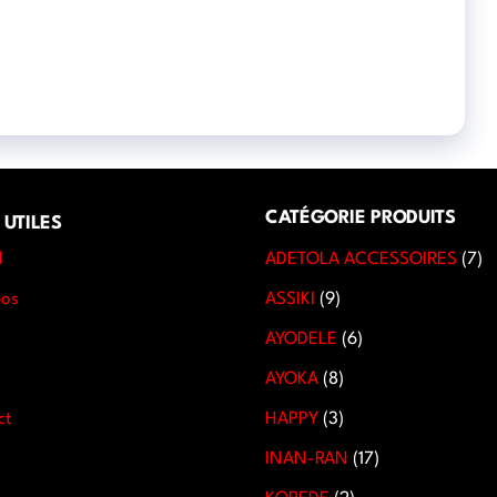
CATÉGORIE PRODUITS
 UTILES
l
ADETOLA ACCESSOIRES
7
pos
ASSIKI
9
AYODELE
6
AYOKA
8
ct
HAPPY
3
INAN-RAN
17