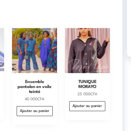
Ensemble
TUNIQUE
pantalon en voile
MORAYO
teinté
25 000
CFA
40 000
CFA
Ajouter au panier
Ajouter au panier