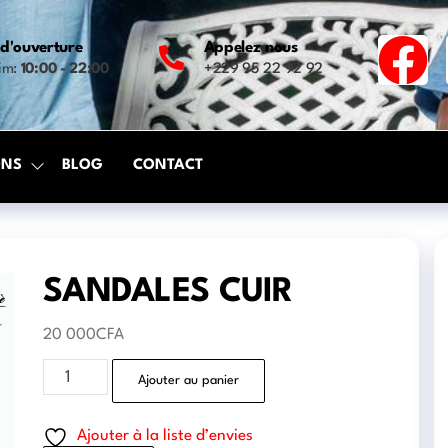
d'ouverture
Appelez nous
Dim:
10:00 - 22:00
+229 95 22 92 92
ONS
BLOG
CONTACT
SANDALES CUIR
20 000
CFA
Ajouter au panier
Ajouter à la liste d’envies